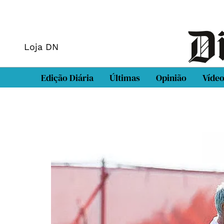
Loja DN
Edição Diária
Últimas
Opinião
Víde