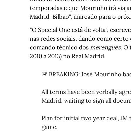
temporadas e que Mourinho irá viajar 
Madrid-Bilbao", marcado para o próx
"O Special One está de volta", escre
nas redes sociais, dando como certo
comando técnico dos
merengues
. O
2010 a 2013) no Real Madrid.
🚨 BREAKING: José Mourinho bac
All terms have been verbally ag
Madrid, waiting to sign all docu
Plan for initial two year deal, JM
game.