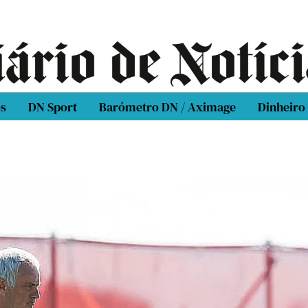
os
DN Sport
Barómetro DN / Aximage
Dinheiro