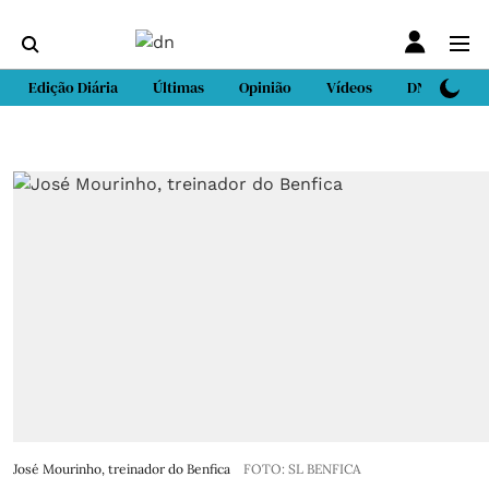
Edição Diária
Últimas
Opinião
Vídeos
DN Sport
José Mourinho, treinador do Benfica
FOTO: SL BENFICA