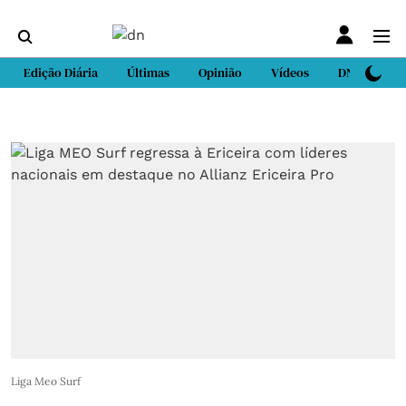
Edição Diária
Últimas
Opinião
Vídeos
DN Sport
Liga Meo Surf