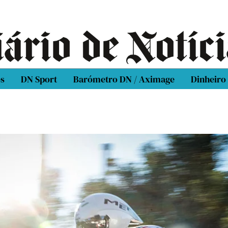
os
DN Sport
Barómetro DN / Aximage
Dinheiro