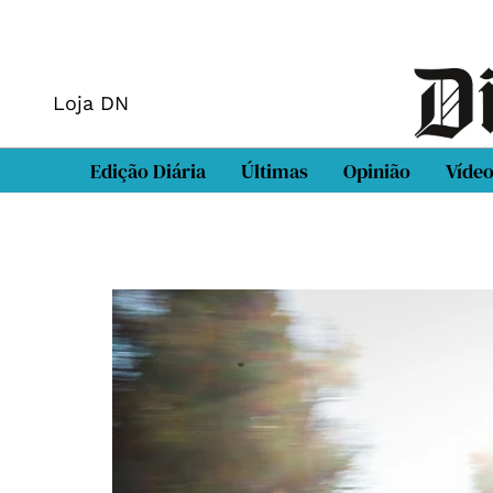
Loja DN
Edição Diária
Últimas
Opinião
Víde