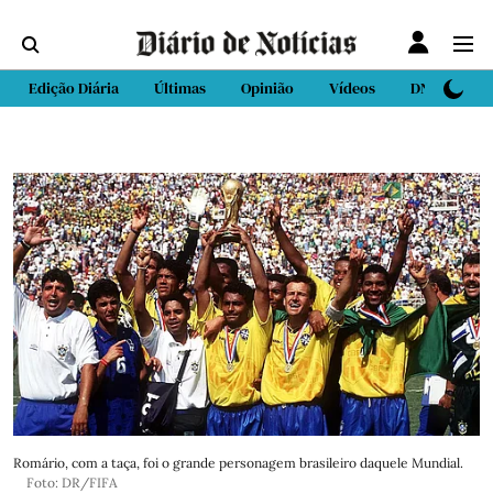
Edição Diária
Últimas
Opinião
Vídeos
DN Sport
Romário, com a taça, foi o grande personagem brasileiro daquele Mundial.
Foto: DR/FIFA