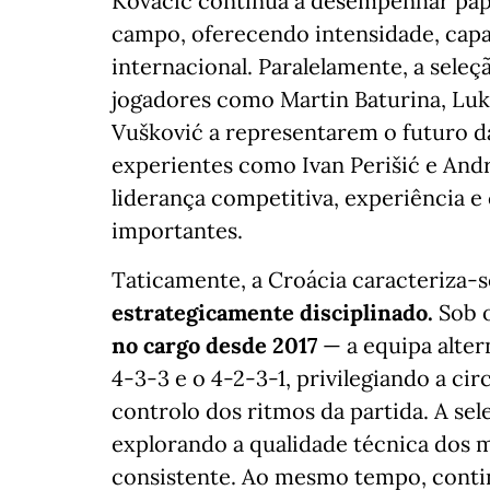
Kovačić continua a desempenhar pape
campo, oferecendo intensidade, capa
internacional. Paralelamente, a sele
jogadores como Martin Baturina, Luka
Vušković a representarem o futuro da
experientes como Ivan Perišić e And
liderança competitiva, experiência 
importantes.
Taticamente, a Croácia caracteriza-
estrategicamente disciplinado.
Sob 
no cargo desde 2017
— a equipa alte
4-3-3 e o 4-2-3-1, privilegiando a c
controlo dos ritmos da partida. A se
explorando a qualidade técnica dos 
consistente. Ao mesmo tempo, conti