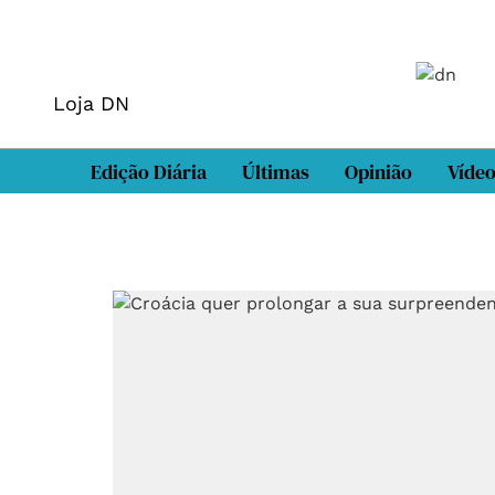
Loja DN
Edição Diária
Últimas
Opinião
Víde