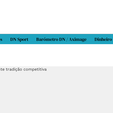
os
DN Sport
Barómetro DN / Aximage
Dinheiro