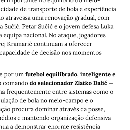
l importante no equilíbrio do meio-
cidade de transporte de bola e experiência
ção atravessa uma renovação gradual, com
 Sučić, Petar Sučić e o jovem defesa Luka
 equipa nacional. No ataque, jogadores
rej Kramarić continuam a oferecer
e capacidade de decisão nos momentos
se por um
futebol equilibrado, inteligente e
o comando
do selecionador Zlatko Dalić —
rna frequentemente entre sistemas como o
irculação de bola no meio-campo e o
leção procura dominar através da posse,
médios e mantendo organização defensiva
nua a demonstrar enorme resistência