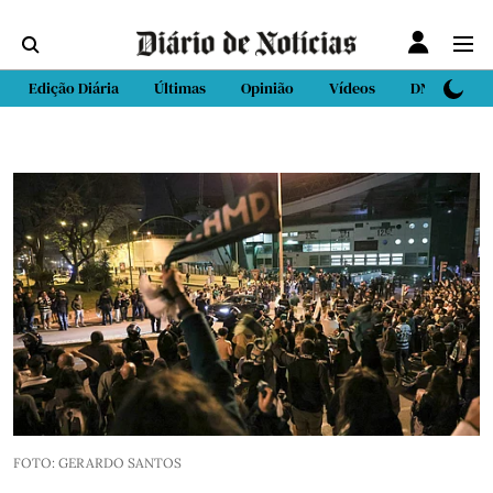
Edição Diária
Últimas
Opinião
Vídeos
DN Sport
FOTO: GERARDO SANTOS