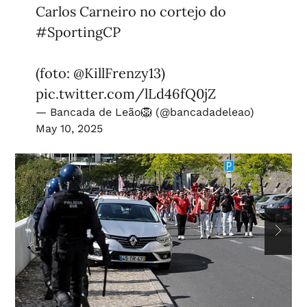
Carlos Carneiro no cortejo do
#SportingCP
(foto:
@KillFrenzy13
)
pic.twitter.com/lLd46fQ0jZ
— Bancada de Leão🦁 (@bancadadeleao)
May 10, 2025