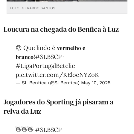
FOTO: GERARDO SANTOS
F
Loucura na chegada do Benfica à Luz
😍 Que lindo é 𝐯𝐞𝐫𝐦𝐞𝐥𝐡𝐨 𝐞
𝐛𝐫𝐚𝐧𝐜𝐨!
#SLBSCP
·
#LigaPortugalBetclic
pic.twitter.com/KElocNYZoK
— SL Benfica (@SLBenfica)
May 10, 2025
Jogadores do Sporting já pisaram a
relva da Luz
👋👋👋
#SLBSCP