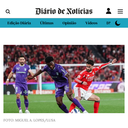
Edição Diária
Últimas
Opinião
Vídeos
DN Sport
FOTO: MIGUEL A. LOPES/LUSA