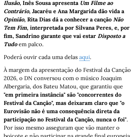
Ilusão
, Inês Sousa apresenta
Um Filme ao
Contrário
, Jacaréu e Ana Margarida dão vida a
Opinião
, Rita Dias dá a conhecer a canção
Não
Tem Fim
, interpretada por Silvana Peres, e, por
fim, Sandrino garante que vai estar
Disposto a
Tudo
em palco.
Poderá ouvir cada uma delas
aqui
.
À margem da apresentação do Festival da Canção
2026, o DN conversou com o músico Joaquim
Albergaria, dos Bateu Matou, que garantiu que
"em primeira instância" são "concorrentes do
Festival da Canção", mas deixaram claro que "o
Eurovisão não é uma consequência direta da
participação no Festival da Canção, nunca o foi"
.
Por isso mesmo asseguram que vão manter o
boicote e não participar na grande final europeia