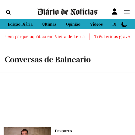
Edição Diária
Últimas
Opinião
Vídeos
DN Sport
os em parque aquático em Vieira de Leiria
Três feridos graves ap
Conversas de Balneario
Desporto