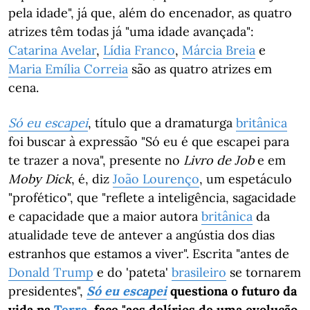
pela idade", já que, além do encenador, as quatro
atrizes têm todas já "uma idade avançada":
Catarina Avelar
,
Lídia Franco
,
Márcia Breia
e
Maria Emília Correia
são as quatro atrizes em
cena.
Só eu escapei
, título que a dramaturga
britânica
foi buscar à expressão "Só eu é que escapei para
te trazer a nova", presente no
Livro de Job
e em
Moby Dick
, é, diz
João Lourenço
, um espetáculo
"profético", que "reflete a inteligência, sagacidade
e capacidade que a maior autora
britânica
da
atualidade teve de antever a angústia dos dias
estranhos que estamos a viver". Escrita "antes de
Donald Trump
e do 'pateta'
brasileiro
se tornarem
presidentes",
Só eu escapei
questiona o futuro da
vida na
Terra
, face "aos delírios de uma evolução