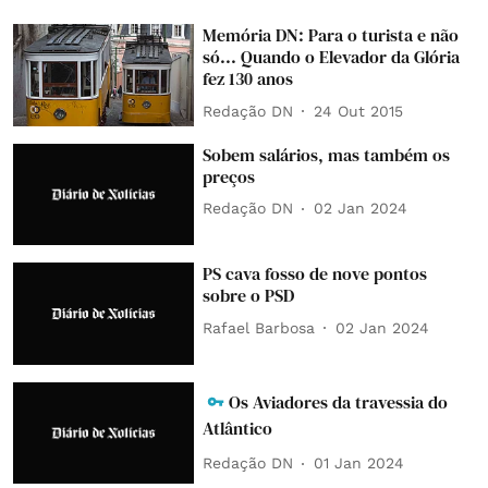
Memória DN: Para o turista e não
só... Quando o Elevador da Glória
fez 130 anos
Redação DN
24 Out 2015
Sobem salários, mas também os
preços
Redação DN
02 Jan 2024
PS cava fosso de nove pontos
sobre o PSD
Rafael Barbosa
02 Jan 2024
Os Aviadores da travessia do
Atlântico
Redação DN
01 Jan 2024