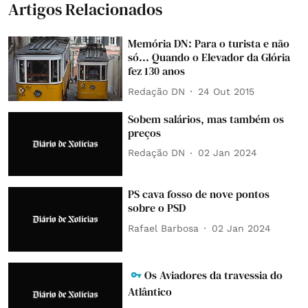
Artigos Relacionados
Memória DN: Para o turista e não
só... Quando o Elevador da Glória
fez 130 anos
Redação DN
24 Out 2015
Sobem salários, mas também os
preços
Redação DN
02 Jan 2024
PS cava fosso de nove pontos
sobre o PSD
Rafael Barbosa
02 Jan 2024
Os Aviadores da travessia do
Atlântico