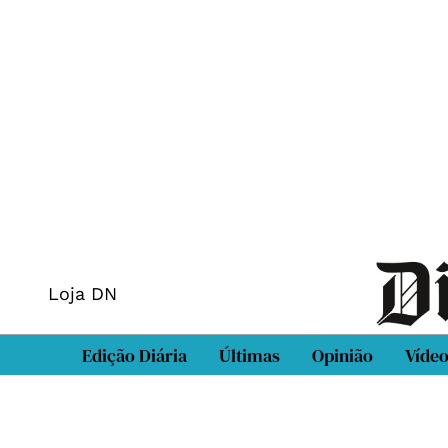
Loja DN
Edição Diária
Últimas
Opinião
Víde