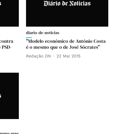
diario-de-noticias
contra
"Modelo económico de António Costa
e PSD-
é o mesmo que o de José Sócrates"
Redação DN
22 Mai 2015
empre que