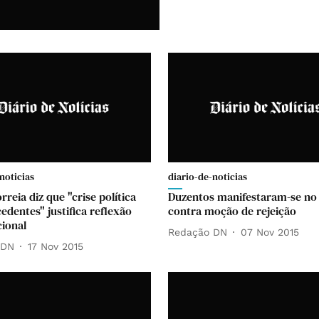
noticias
diario-de-noticias
reia diz que "crise política
Duzentos manifestaram-se no
edentes" justifica reflexão
contra moção de rejeição
cional
Redação DN
07 Nov 2015
 DN
17 Nov 2015