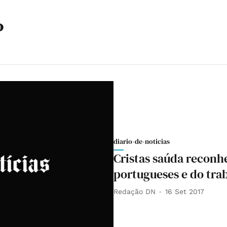
P
diario-de-noticias
Cristas saúda reconh
portugueses e do tra
Redação DN
16 Set 2017