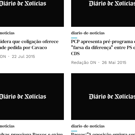
noticias
diario-de-noticias
idera que coligação oferece
PCP apresenta pré-programa 
dade pedida por Cavaco
"farsa da diferença" entre PS 
CDS
 DN
22 Jul 2015
Redação DN
26 Mai 2015
noticias
diario-de-noticias
elvas pressiona Passos e exige
Passos:"A oposição emigra s