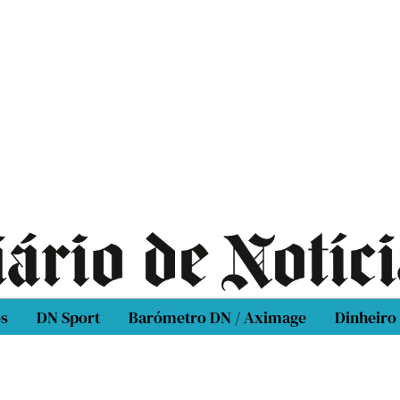
os
DN Sport
Barómetro DN / Aximage
Dinheiro