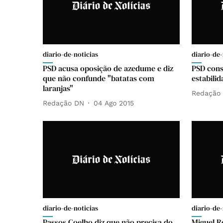
diario-de-noticias
diario-de-
PSD acusa oposição de azedume e diz
PSD cons
que não confunde "batatas com
estabili
laranjas"
Redação
Redação DN
04 Ago 2015
diario-de-noticias
diario-de-
Passos Coelho diz que não precisa do
Miguel R