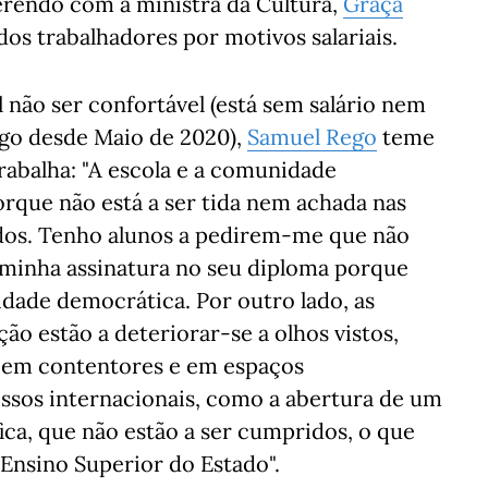
erendo com a ministra da Cultura,
Graça
dos trabalhadores por motivos salariais.
l não ser confortável (está sem salário nem
ego desde Maio de 2020),
Samuel Rego
teme
rabalha: "A escola e a comunidade
orque não está a ser tida nem achada nas
odos. Tenho alunos a pedirem-me que não
minha assinatura no seu diploma porque
idade democrática. Por outro lado, as
ção estão a deteriorar-se a olhos vistos,
r em contentores e em espaços
ssos internacionais, como a abertura de um
ca, que não estão a ser cumpridos, o que
 Ensino Superior do Estado".