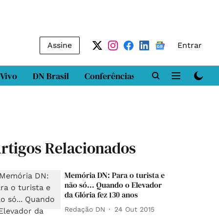
Assine
Entrar
 Vivo
DN Brasil
Conferências
DN LAB
Class
rtigos Relacionados
Memória DN: Para o turista e
não só... Quando o Elevador
da Glória fez 130 anos
Redação DN
24 Out 2015