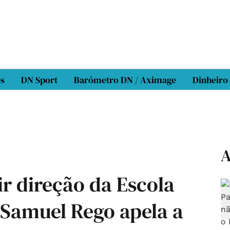
os
DN Sport
Barómetro DN / Aximage
Dinheiro
A
r direção da Escola
 Samuel Rego apela a