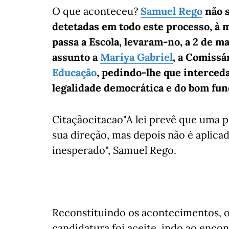
O que aconteceu?
Samuel Rego
não s
detetadas em todo este processo, à 
passa a Escola, levaram-no, a 2 de m
assunto a
Maríya Gabriel
, a Comissá
Educação
, pedindo-lhe que interced
legalidade democrática e do bom fu
Citaçãocitacao"A lei prevê que uma p
sua direção, mas depois não é aplicad
inesperado", Samuel Rego.
Reconstituindo os acontecimentos, o
candidatura foi aceite, indo ao encon