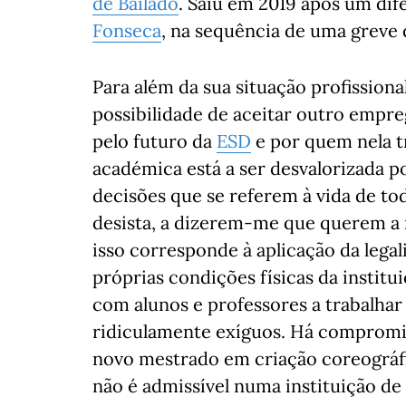
de Bailado
. Saiu em 2019 após um dif
Fonseca
, na sequência de uma greve 
Para além da sua situação profissiona
possibilidade de aceitar outro empr
pelo futuro da
ESD
e por quem nela t
académica está a ser desvalorizada p
decisões que se referem à vida de t
desista, a dizerem-me que querem a 
isso corresponde à aplicação da legal
próprias condições físicas da institui
com alunos e professores a trabalha
ridiculamente exíguos. Há compromi
novo mestrado em criação coreográfi
não é admissível numa instituição de