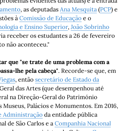
problemas evidentes das atuais) e a entrada
lamento
, as deputadas
Ana Mesquita
(
PCP
) e
estões à
Comissão de Educação
e o
nologia e Ensino Superior
,
João Sobrinho
ria receber os estudantes a 26 de fevereiro
sto não aconteceu."
tar que "se trate de uma problema com a
"passa-lhe pela cabeça"
. Recorde-se que, em
Viegas
, então
secretário de Estado da
-Geral das Artes (que desempenhou até
eral na Direção-Geral do Património
os Museus, Palácios e Monumentos. Em 2016,
e Administração
da entidade pública
al de São Carlos e a
Companhia Nacional