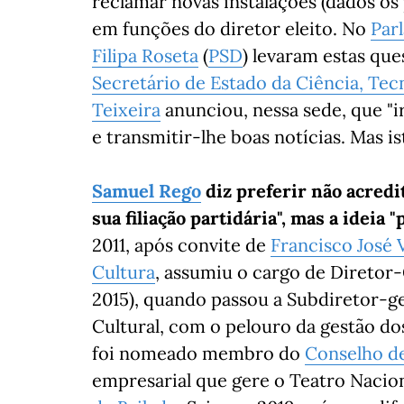
reclamar novas instalações (dados os 
em funções do diretor eleito. No
Par
Filipa Roseta
(
PSD
) levaram estas qu
Secretário de Estado da Ciência, Tec
Teixeira
anunciou, nessa sede, que "i
e transmitir-lhe boas notícias. Mas i
Samuel Rego
diz preferir não acredi
sua filiação partidária", mas a ideia 
2011, após convite de
Francisco José 
Cultura
, assumiu o cargo de Diretor
2015), quando passou a Subdiretor-g
Cultural, com o pelouro da gestão d
foi nomeado membro do
Conselho d
empresarial que gere o Teatro Nacion