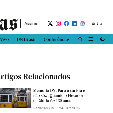
Assine
Entrar
 Vivo
DN Brasil
Conferências
DN LAB
Class
rtigos Relacionados
Memória DN: Para o turista e
não só... Quando o Elevador
da Glória fez 130 anos
Redação DN
24 Out 2015