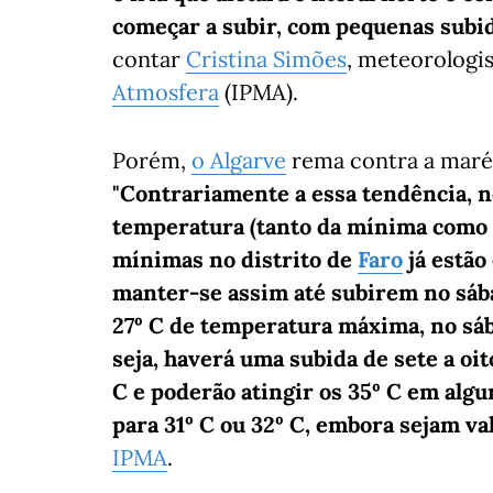
começar a subir, com pequenas subid
contar
Cristina Simões
, meteorologi
Atmosfera
(IPMA).
Porém,
o Algarve
rema contra a maré 
"Contrariamente a essa tendência, 
temperatura (tanto da mínima como 
mínimas no distrito de
Faro
já estão
manter-se assim até subirem no sábad
27º C de temperatura máxima, no sába
seja, haverá uma subida de sete a oi
C e poderão atingir os 35º C em alg
para 31º C ou 32º C, embora sejam va
IPMA
.