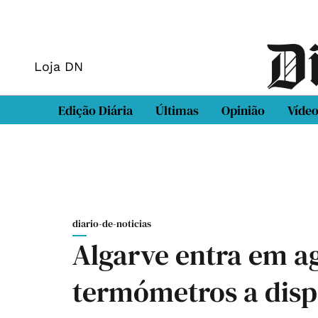
Loja DN
Edição Diária
Últimas
Opinião
Víde
diario-de-noticias
Algarve entra em a
termómetros a disp