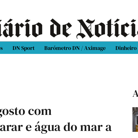
os
DN Sport
Barómetro DN / Aximage
Dinheiro
A
gosto com
arar e água do mar a