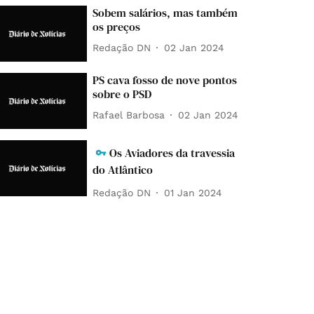
Sobem salários, mas também
os preços
Redação DN
02 Jan 2024
PS cava fosso de nove pontos
sobre o PSD
Rafael Barbosa
02 Jan 2024
Os Aviadores da travessia
do Atlântico
Redação DN
01 Jan 2024