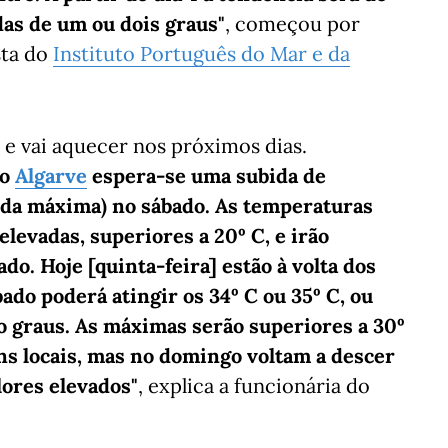
as de um ou dois graus"
, começou por
sta do
Instituto Português do Mar e da
e vai aquecer nos próximos dias.
no
Algarve
espera-se uma subida de
da máxima) no sábado. As temperaturas
 elevadas, superiores a 20º C, e irão
o. Hoje [quinta-feira] estão à volta dos
do poderá atingir os 34º C ou 35º C, ou
to graus. As máximas serão superiores a 30º
uns locais, mas no domingo voltam a descer
lores elevados"
, explica a funcionária do