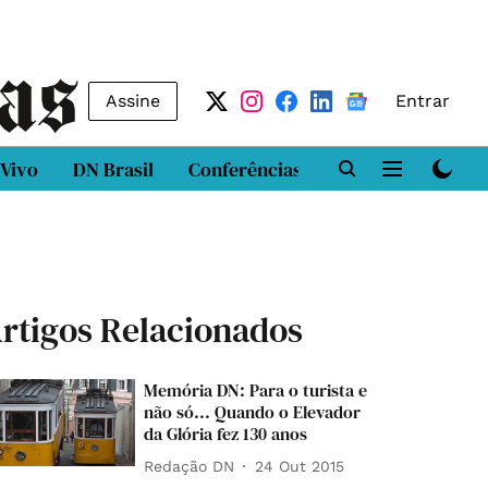
Assine
Entrar
 Vivo
DN Brasil
Conferências
DN LAB
Class
rtigos Relacionados
Memória DN: Para o turista e
não só... Quando o Elevador
da Glória fez 130 anos
Redação DN
24 Out 2015