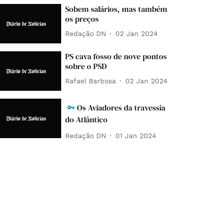
Sobem salários, mas também
os preços
Redação DN
02 Jan 2024
PS cava fosso de nove pontos
sobre o PSD
Rafael Barbosa
02 Jan 2024
Os Aviadores da travessia
do Atlântico
Redação DN
01 Jan 2024