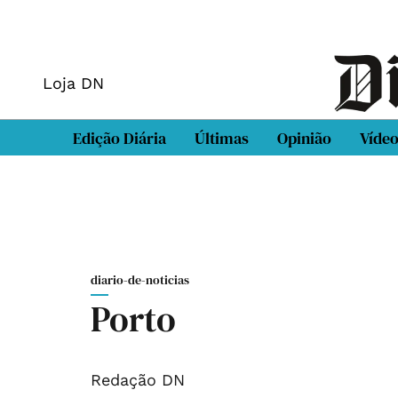
Loja DN
Edição Diária
Últimas
Opinião
Víde
diario-de-noticias
Porto
Redação DN