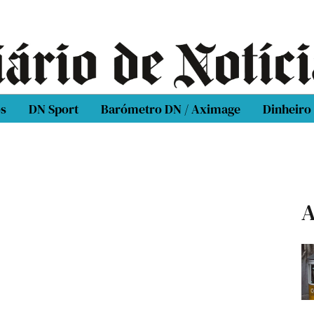
os
DN Sport
Barómetro DN / Aximage
Dinheiro
A