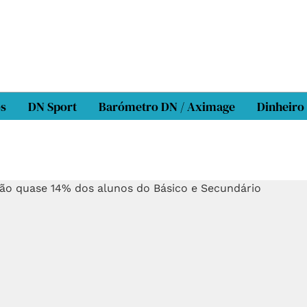
os
DN Sport
Barómetro DN / Aximage
Dinheiro