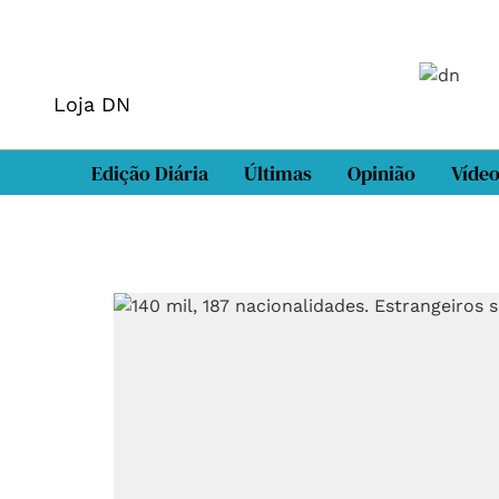
Loja DN
Edição Diária
Últimas
Opinião
Víde