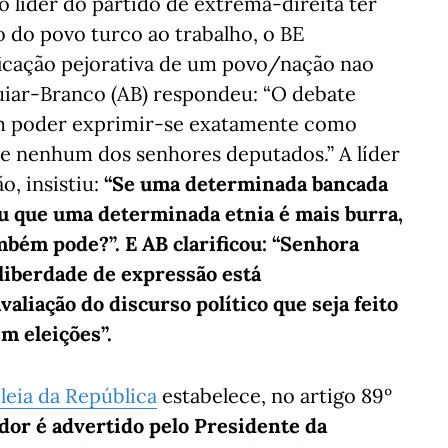
o líder do partido de extrema-direita ter
do povo turco ao trabalho, o BE
ficação pejorativa de um povo/nação nao
uiar-Branco (AB) respondeu: “O debate
m poder exprimir-se exatamente como
de nenhum dos senhores deputados.” A líder
o, insistiu:
“Se uma determinada bancada
ou que uma determinada etnia é mais burra,
bém pode?”. E AB clarificou: “Senhora
liberdade de expressão está
aliação do discurso político que seja feito
em eleições”.
eia da República
estabelece, no artigo 89º
ador é advertido pelo Presidente da