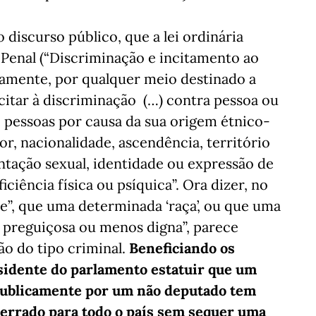
 discurso público, que a lei ordinária
 Penal (“Discriminação e incitamento ao
icamente, por qualquer meio destinado a
ncitar à discriminação (…) contra pessoa ou
 pessoas por causa da sua origem étnico-
cor, nacionalidade, ascendência, território
ientação sexual, identidade ou expressão de
iciência física ou psíquica”. Ora dizer, no
e”, que uma determinada ‘raça’, ou que uma
s preguiçosa ou menos digna”, parece
ão do tipo criminal.
Beneficiando os
sidente do parlamento estatuir que um
 publicamente por um não deputado tem
 berrado para todo o país sem sequer uma