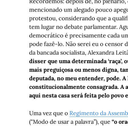
Recordemos: depois de, no plenário, 
mencionado um alegado pouco apego 
protestou, considerando que a quali
tem lugar no debate parlamentar. Ag
democrático é precisamente cada u
pode fazê-lo. Não serei eu o censor 
da bancada socialista, Alexandra Leitã
disser que uma determinada ‘raça’, 
mais preguiçosa ou menos digna, tam
deputada, no meu entender, pode. A 
constitucionalmente consagrada. A av
aqui nesta casa será feita pelo povo 
Uma vez que o
Regimento da Assembl
("Modo de usar a palavra”), que
“o or