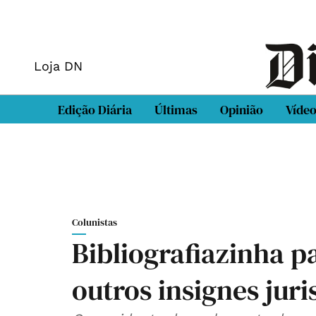
Loja DN
Edição Diária
Últimas
Opinião
Víde
Colunistas
Bibliografiazinha p
outros insignes juri