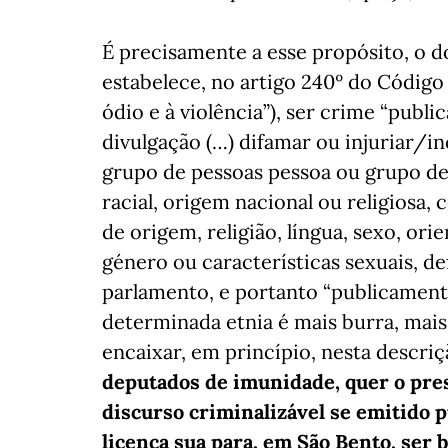
É precisamente a esse propósito, o do
estabelece, no artigo 240º do Código
ódio e à violência”), ser crime “publ
divulgação (…) difamar ou injuriar/i
grupo de pessoas pessoa ou grupo de
racial, origem nacional ou religiosa, 
de origem, religião, língua, sexo, or
género ou características sexuais, def
parlamento, e portanto “publicament
determinada etnia é mais burra, mai
encaixar, em princípio, nesta descriç
deputados de imunidade, quer o pre
discurso criminalizável se emitido
licença sua para, em São Bento, ser