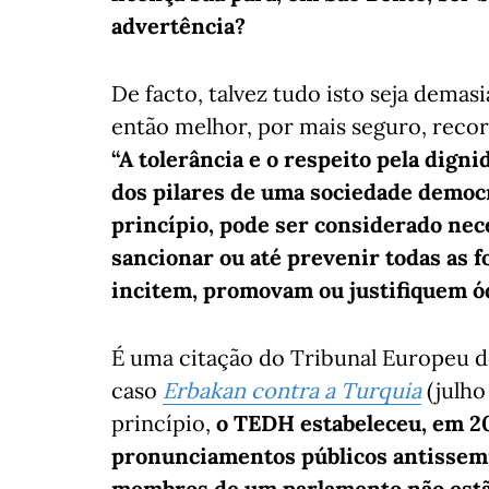
advertência?
De facto, talvez tudo isto seja dema
então melhor, por mais seguro, recorr
“A tolerância e o respeito pela dign
dos pilares de uma sociedade democrá
princípio, pode ser considerado nec
sancionar ou até prevenir todas as 
incitem, promovam ou justifiquem ód
É uma citação do Tribunal Europeu 
caso
Erbakan contra a Turquia
(julho
princípio,
o TEDH estabeleceu, em 20
pronunciamentos públicos antissemi
membros de um parlamento não estão