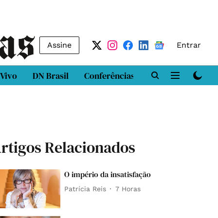
Assine
Entrar
 Vivo
DN Brasil
Conferências
DN LAB
Class
rtigos Relacionados
O império da insatisfação
Patrícia Reis
7 Horas