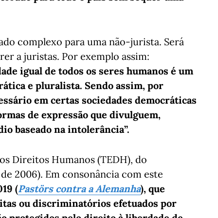
siado complexo para uma não-jurista. Será
er a juristas. Por exemplo assim:
idade igual de todos os seres humanos é um
tica e pluralista. Sendo assim, por
essário em certas sociedades democráticas
formas de expressão que divulguem,
io baseado na intolerância”.
dos Direitos Humanos (TEDH), do
 de 2006). Em consonância com este
19 (
Pastörs contra a Alemanha
), que
tas ou discriminatórios efetuados por
 protegidos pelo direito à liberdade de