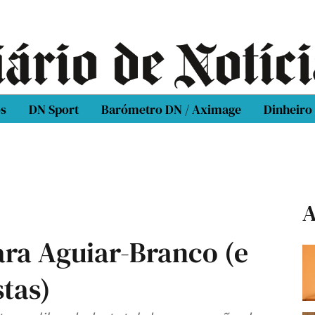
os
DN Sport
Barómetro DN / Aximage
Dinheiro
A
ara Aguiar-Branco (e
stas)