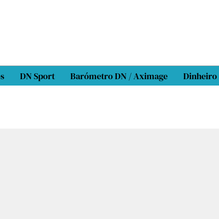
os
DN Sport
Barómetro DN / Aximage
Dinheiro