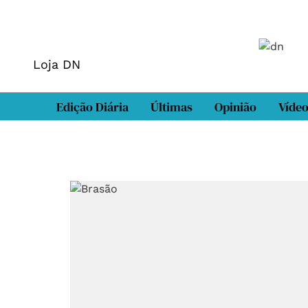
Loja DN
Edição Diária
Últimas
Opinião
Víde