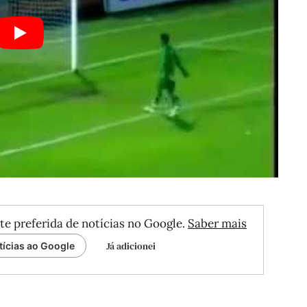
te preferida de notícias no Google.
Saber mais
Já adicionei
tícias ao Google