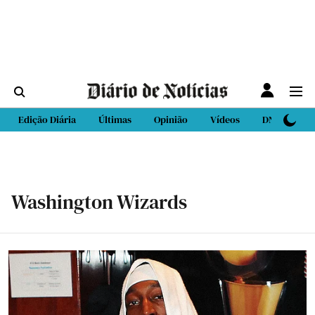
Edição Diária
Últimas
Opinião
Vídeos
DN Sport
Washington Wizards