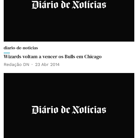
diario-de-noticias
Wizards voltam a vencer os Bulls em Chicago
Redação DN
23 Abr 2014