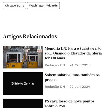
Chicago Bulls
Washington Wizards
Artigos Relacionados
Memória DN: Para o turista e não
só... Quando o Elevador da Glória
fez 130 anos
Redação DN
24 Out 2015
Sobem salários, mas também os
preços
Redação DN
02 Jan 2024
PS cava fosso de nove pontos
sobre o PSD