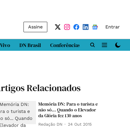
Assine
Entrar
 Vivo
DN Brasil
Conferências
DN LAB
Class
rtigos Relacionados
Memória DN: Para o turista e
não só... Quando o Elevador
da Glória fez 130 anos
Redação DN
24 Out 2015