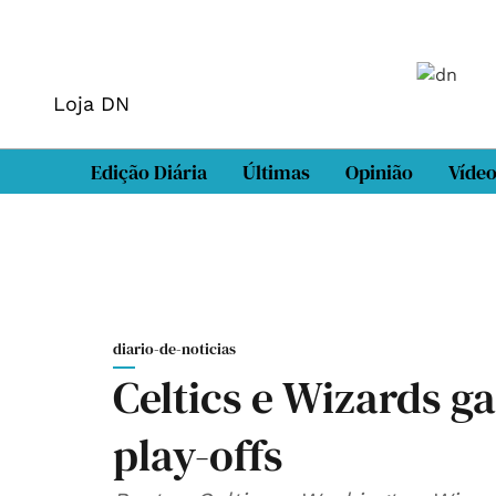
Loja DN
Edição Diária
Últimas
Opinião
Víde
diario-de-noticias
Celtics e Wizards 
play-offs