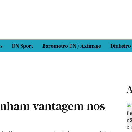
os
DN Sport
Barómetro DN / Aximage
Dinheiro
A
ganham vantagem nos