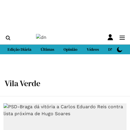
Edição Diária
Últimas
Opinião
Vídeos
DN Sport
Vila Verde