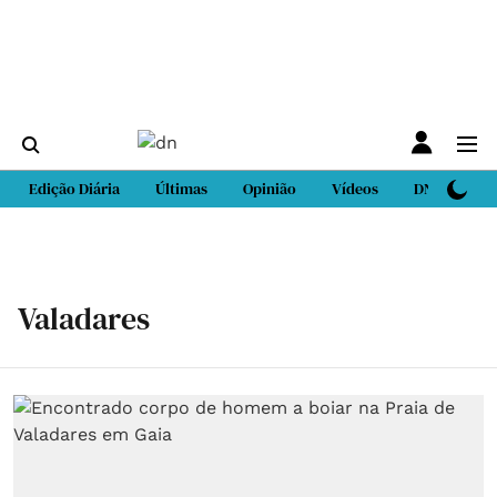
Edição Diária
Últimas
Opinião
Vídeos
DN Sport
Valadares