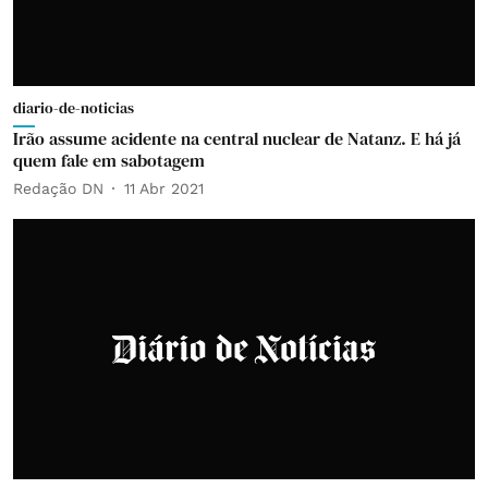
diario-de-noticias
Irão assume acidente na central nuclear de Natanz. E há já
quem fale em sabotagem
Redação DN
11 Abr 2021