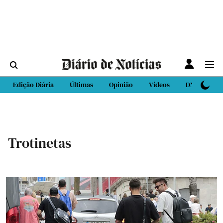
Edição Diária
Últimas
Opinião
Vídeos
DN Sport
Trotinetas