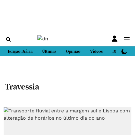
Edição Diária
Últimas
Opinião
Vídeos
DN Sport
Travessia