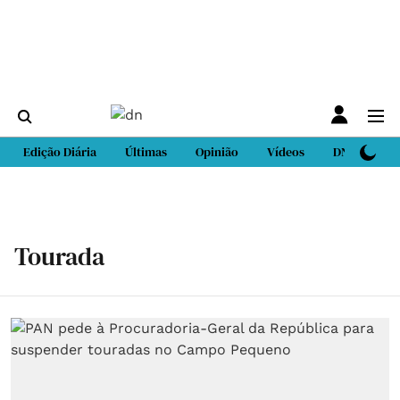
Edição Diária
Últimas
Opinião
Vídeos
DN Sport
Tourada