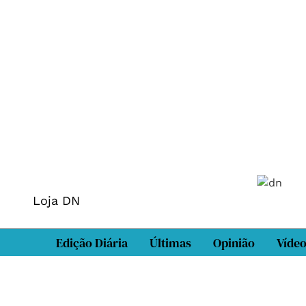
Loja DN
Edição Diária
Últimas
Opinião
Víde