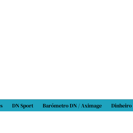
os
DN Sport
Barómetro DN / Aximage
Dinheiro