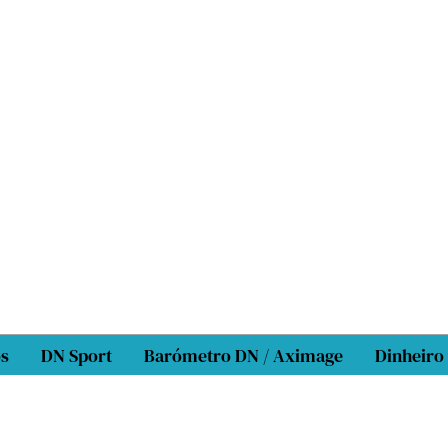
os
DN Sport
Barómetro DN / Aximage
Dinheiro