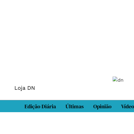
Loja DN
Edição Diária
Últimas
Opinião
Víde