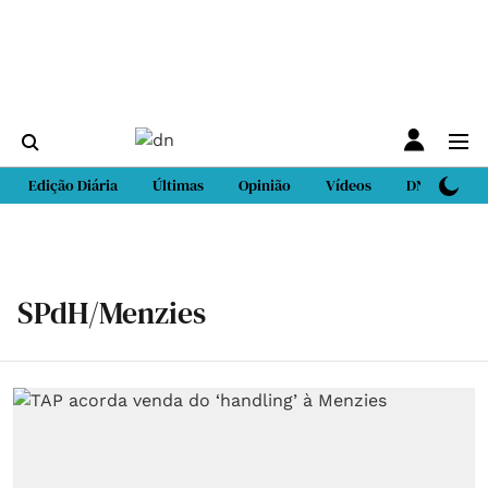
Edição Diária
Últimas
Opinião
Vídeos
DN Sport
SPdH/Menzies