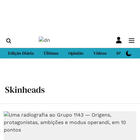
Edição Diária
Últimas
Opinião
Vídeos
DN Sport
Skinheads