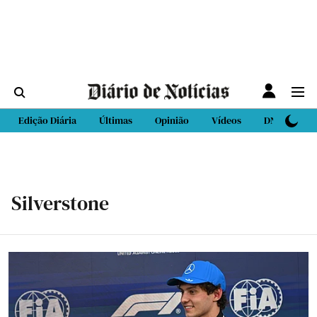
Edição Diária
Últimas
Opinião
Vídeos
DN Sport
Silverstone