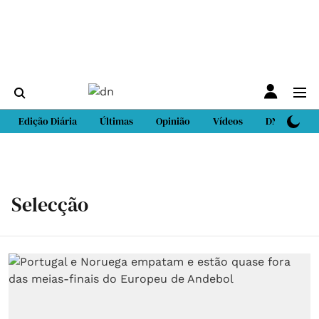
Edição Diária
Últimas
Opinião
Vídeos
DN Sport
Selecção