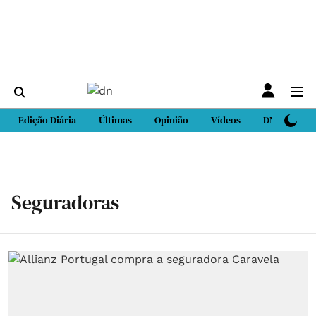
Edição Diária
Últimas
Opinião
Vídeos
DN Sport
Seguradoras