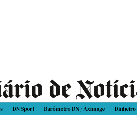
os
DN Sport
Barómetro DN / Aximage
Dinheiro