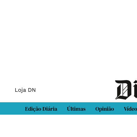
Loja DN
Edição Diária
Últimas
Opinião
Víde