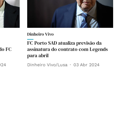
Dinheiro Vivo
FC Porto SAD atualiza previsão da
do FC
assinatura do contrato com Legends
para abril
024
Dinheiro Vivo/Lusa
03 Abr 2024