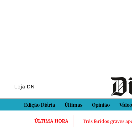
Loja DN
Edição Diária
Últimas
Opinião
Víde
ÚLTIMA HORA
Três feridos graves ap