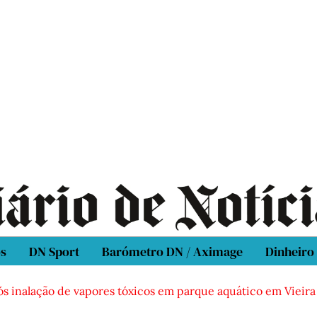
os
DN Sport
Barómetro DN / Aximage
Dinheiro
ós inalação de vapores tóxicos em parque aquático em Vieira