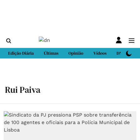
Edição Diária
Últimas
Opinião
Vídeos
DN Sport
Rui Paiva