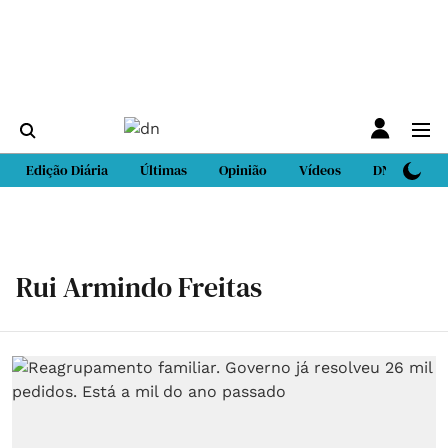
Edição Diária
Últimas
Opinião
Vídeos
DN Sport
Rui Armindo Freitas