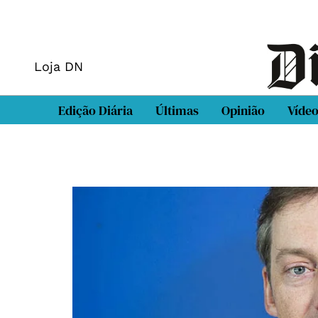
Loja DN
Edição Diária
Últimas
Opinião
Víde