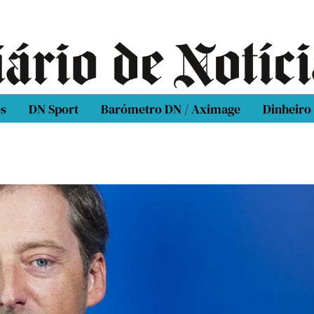
os
DN Sport
Barómetro DN / Aximage
Dinheiro