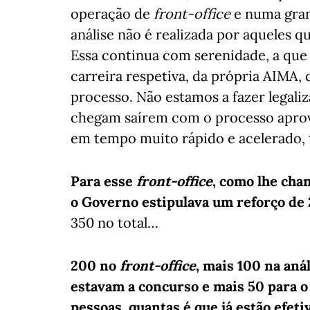
operação de
front-office
e numa gra
análise não é realizada por aqueles q
Essa continua com serenidade, a que
carreira respetiva, da própria AIMA, q
processo. Não estamos a fazer legaliz
chegam saírem com o processo aprova
em tempo muito rápido e acelerado, t
Para esse
front-office
, como lhe cha
o Governo estipulava um reforço de
350 no total…
200 no
front-office
, mais 100 na aná
estavam a concurso e mais 50 para o 
pessoas, quantas é que já estão efet