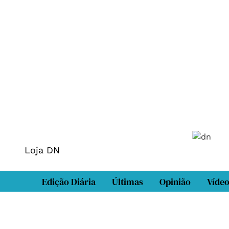
Loja DN
Edição Diária
Últimas
Opinião
Víde