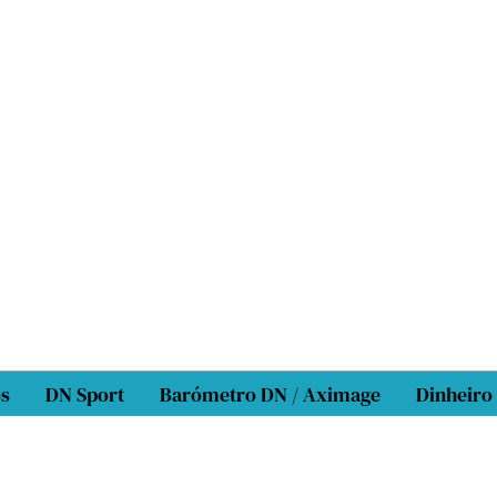
os
DN Sport
Barómetro DN / Aximage
Dinheiro