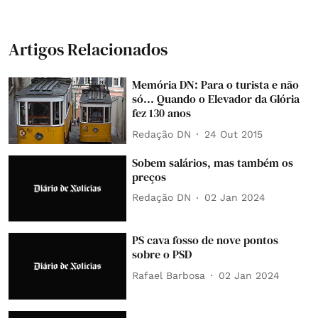
Artigos Relacionados
Memória DN: Para o turista e não
só... Quando o Elevador da Glória
fez 130 anos
Redação DN
24 Out 2015
Sobem salários, mas também os
preços
Redação DN
02 Jan 2024
PS cava fosso de nove pontos
sobre o PSD
Rafael Barbosa
02 Jan 2024