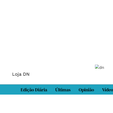
Loja DN
Edição Diária
Últimas
Opinião
Víde