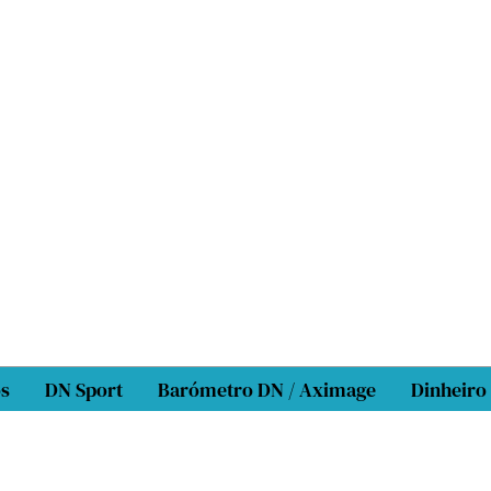
os
DN Sport
Barómetro DN / Aximage
Dinheiro