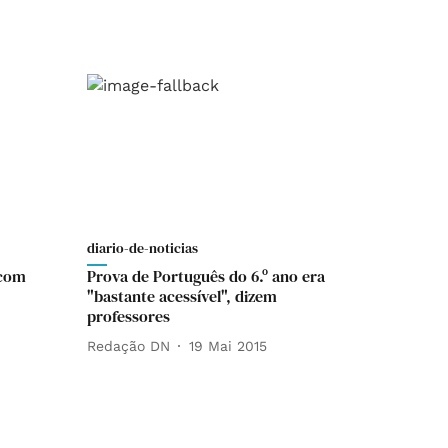
diario-de-noticias
 com
Prova de Português do 6.º ano era
"bastante acessível", dizem
professores
Redação DN
19 Mai 2015