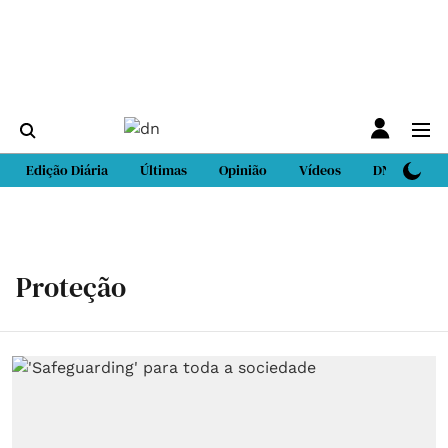
Edição Diária
Últimas
Opinião
Vídeos
DN Sport
Proteção