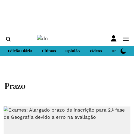
Edição Diária
Últimas
Opinião
Vídeos
DN Sport
Prazo