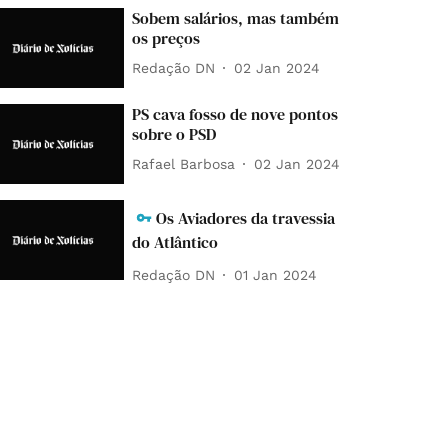
Sobem salários, mas também
os preços
Redação DN
02 Jan 2024
PS cava fosso de nove pontos
sobre o PSD
Rafael Barbosa
02 Jan 2024
Os Aviadores da travessia
do Atlântico
Redação DN
01 Jan 2024