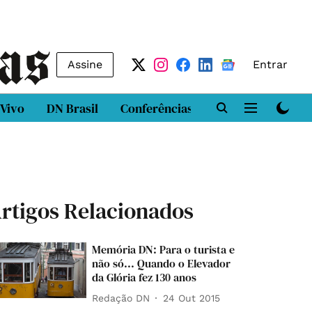
Assine
Entrar
 Vivo
DN Brasil
Conferências
DN LAB
Class
rtigos Relacionados
Memória DN: Para o turista e
não só... Quando o Elevador
da Glória fez 130 anos
Redação DN
24 Out 2015