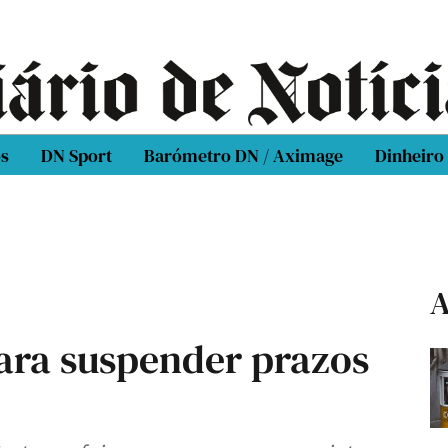
os
DN Sport
Barómetro DN / Aximage
Dinheiro
A
 para suspender prazos