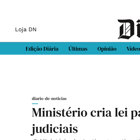
Loja DN
Edição Diária
Últimas
Opinião
Víde
diario-de-noticias
Ministério cria lei
judiciais