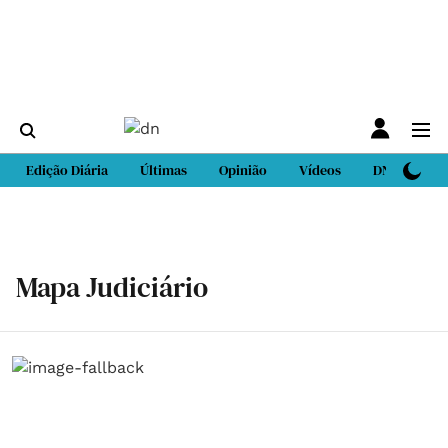
Edição Diária
Últimas
Opinião
Vídeos
DN Sport
Mapa Judiciário