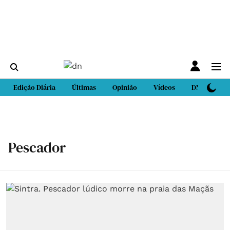
Edição Diária
Últimas
Opinião
Vídeos
DN Sport
Pescador