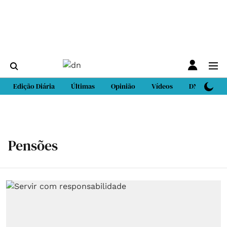
Edição Diária
Últimas
Opinião
Vídeos
DN Sport
Pensões