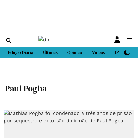
Edição Diária
Últimas
Opinião
Vídeos
DN Sport
Paul Pogba